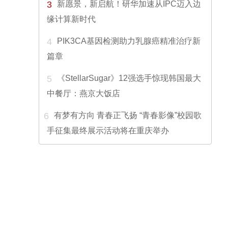
3
新愿景，新启航！研华加速从IPC迈入边
缘计算新时代
4
PIK3CA基因检测助力乳腺癌精准治疗新
篇章
5
《StellarSugar》12强选手惊现韩国最大
中餐厅：燕京大饭店
6
有梦有方向 青春正飞扬 “青春影像”校园歌
手征集最终展示活动将在重庆举办