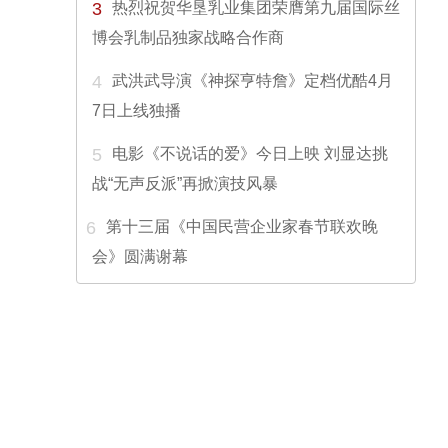
3
热烈祝贺华垦乳业集团荣膺第九届国际丝
博会乳制品独家战略合作商
4
武洪武导演《神探亨特詹》定档优酷4月
7日上线独播
5
电影《不说话的爱》今日上映 刘显达挑
战“无声反派”再掀演技风暴
6
第十三届《中国民营企业家春节联欢晚
会》圆满谢幕