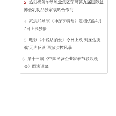
3
热烈祝贺华垦乳业集团荣膺第九届国际丝
博会乳制品独家战略合作商
4
武洪武导演《神探亨特詹》定档优酷4月
7日上线独播
5
电影《不说话的爱》今日上映 刘显达挑
战“无声反派”再掀演技风暴
6
第十三届《中国民营企业家春节联欢晚
会》圆满谢幕